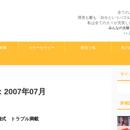
全ての
障害も鬱も「自分というパズ
私は全ての人々が充実し
みんなの太陽
>>
来事
カラーセラピー
障害と私
私の
サイ
007年07月
新着
婚式 トラブル満載