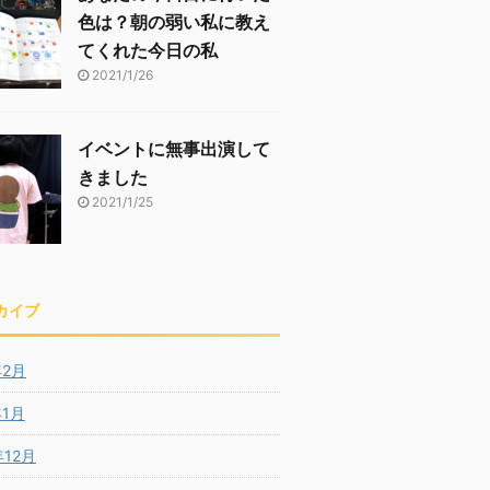
色は？朝の弱い私に教え
てくれた今日の私
2021/1/26
イベントに無事出演して
きました
2021/1/25
カイブ
年2月
年1月
年12月