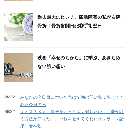
過去最大のピンチ、四肢障害の私が右腕
骨折！骨折奮闘日記⑩手術翌日
映画「幸せのちから」に学ぶ、あきらめ
ない強い想い
PREV
あなたの今日目に付いた色は？朝の弱い私に教えてく
れた今日の私
NEXT
＜オススメ＞「自分をもっと深く知りたい」「夢が叶
う方法が知りたい」それを教えてくれたオンライン講
座「女神塾」