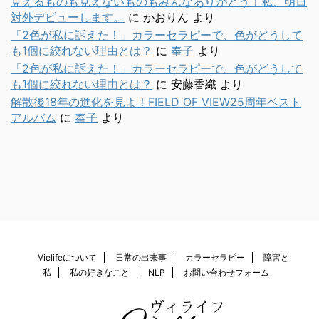
見えるものも見えないものもみんなありがとう！私、明日
対外デビューします。
に
かおりん
より
「2色が私に訴えた！」カラーセラピーで、色がどうして
も1個に絞れない理由とは？
に
奉子
より
「2色が私に訴えた！」カラーセラピーで、色がどうして
も1個に絞れない理由とは？
に
安藤香織
より
解散後18年の進化を見よ！FIELD OF VIEW25周年ベスト
アルバム
に
奉子
より
Vielifeについて
日常の出来事
カラーセラピー
障害と
私
私の好きなこと
NLP
お問い合わせフォーム