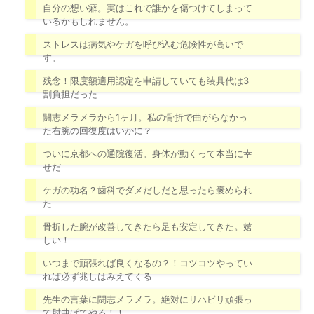
自分の想い癖。実はこれで誰かを傷つけてしまって
いるかもしれません。
ストレスは病気やケガを呼び込む危険性が高いで
す。
残念！限度額適用認定を申請していても装具代は3
割負担だった
闘志メラメラから1ヶ月。私の骨折で曲がらなかっ
た右腕の回復度はいかに？
ついに京都への通院復活。身体が動くって本当に幸
せだ
ケガの功名？歯科でダメだしだと思ったら褒められ
た
骨折した腕が改善してきたら足も安定してきた。嬉
しい！
いつまで頑張れば良くなるの？！コツコツやってい
れば必ず兆しはみえてくる
先生の言葉に闘志メラメラ。絶対にリハビリ頑張っ
て肘曲げてやる！！