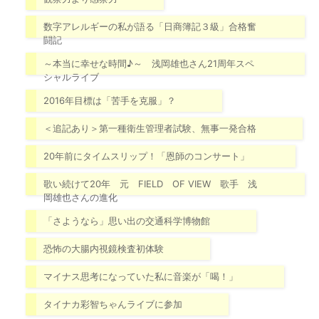
数字アレルギーの私が語る「日商簿記３級」合格奮
闘記
～本当に幸せな時間♪～ 浅岡雄也さん21周年スペ
シャルライブ
2016年目標は「苦手を克服」？
＜追記あり＞第一種衛生管理者試験、無事一発合格
20年前にタイムスリップ！「恩師のコンサート」
歌い続けて20年 元 FIELD OF VIEW 歌手 浅
岡雄也さんの進化
「さようなら」思い出の交通科学博物館
恐怖の大腸内視鏡検査初体験
マイナス思考になっていた私に音楽が「喝！」
タイナカ彩智ちゃんライブに参加