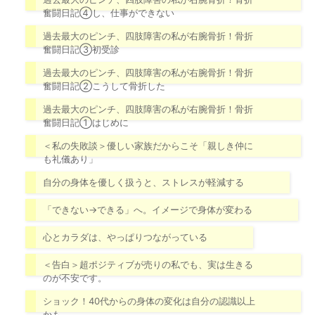
奮闘日記④し、仕事ができない
過去最大のピンチ、四肢障害の私が右腕骨折！骨折
奮闘日記③初受診
過去最大のピンチ、四肢障害の私が右腕骨折！骨折
奮闘日記②こうして骨折した
過去最大のピンチ、四肢障害の私が右腕骨折！骨折
奮闘日記①はじめに
＜私の失敗談＞優しい家族だからこそ「親しき仲に
も礼儀あり」
自分の身体を優しく扱うと、ストレスが軽減する
「できない→できる」へ。イメージで身体が変わる
心とカラダは、やっぱりつながっている
＜告白＞超ポジティブが売りの私でも、実は生きる
のが不安です。
ショック！40代からの身体の変化は自分の認識以上
かも