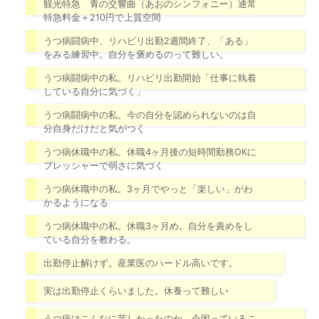
観光特急 青の交響曲（あおのシンフォニー）通常
特急料金＋210円で上質空間
うつ病闘病中、リハビリ出勤2週間終了、「ある」
をみる練習中。自分を褒めるのって難しい。
うつ病闘病中の私。リハビリ出勤開始「仕事に執着
している自分に気づく」
うつ病闘病中の私。今の自分を認められないのは自
分自身だけだと気がつく
うつ病休職中の私。休職4ヶ月後の短時間勤務OKに
プレッシャーで弱さに気づく
うつ病休職中の私。3ヶ月でやっと「楽しい」がわ
かるようになる
うつ病休職中の私。休職3ヶ月め。自分を責めをし
ている自分を教わる。
出勤停止解けず。産業医のハードル高いです。
実は出勤停止くらいました。休養って難しい
うつ病はこんなに苦しかったのか。今困っているこ