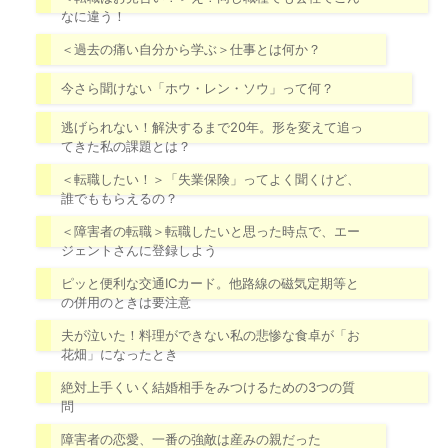
なに違う！
＜過去の痛い自分から学ぶ＞仕事とは何か？
今さら聞けない「ホウ・レン・ソウ」って何？
逃げられない！解決するまで20年。形を変えて追っ
てきた私の課題とは？
＜転職したい！＞「失業保険」ってよく聞くけど、
誰でももらえるの？
＜障害者の転職＞転職したいと思った時点で、エー
ジェントさんに登録しよう
ピッと便利な交通ICカード。他路線の磁気定期等と
の併用のときは要注意
夫が泣いた！料理ができない私の悲惨な食卓が「お
花畑」になったとき
絶対上手くいく結婚相手をみつけるための3つの質
問
障害者の恋愛、一番の強敵は産みの親だった