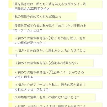
夢を描き続け、私たちに夢を与えるウタウタイ～浅
岡雄也さん22周年ライブ
私の感性を高めてくれた宝物たち
後輩教育係初心者の私が思う「めざしたい理想の上
司・チーム」とは？
＜初めての後輩教育係＞③1ヶ月の振り返り。お互
いの視点が逆だった！
＜NLP＞自分自身を少し離れたところから見てみよ
う
＜初めての後輩教育係＞②自分の時間がない
＜初めての後輩教育係＞①全体イメージができる
ように伝える
＜NLP＞心がフリーズした私に、過去の私が教えて
くれたメッセージとは？
夫婦離婚の危機！お互いの譲れない想いとは？
＜転職はお見合い？＞え？同じ職種でも会社でこん