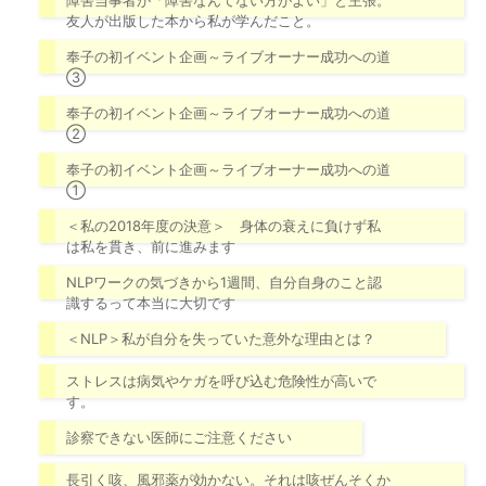
障害当事者が「障害なんてない方がよい」と主張。
友人が出版した本から私が学んだこと。
奉子の初イベント企画～ライブオーナー成功への道
③
奉子の初イベント企画～ライブオーナー成功への道
②
奉子の初イベント企画～ライブオーナー成功への道
①
＜私の2018年度の決意＞ 身体の衰えに負けず私
は私を貫き、前に進みます
NLPワークの気づきから1週間、自分自身のこと認
識するって本当に大切です
＜NLP＞私が自分を失っていた意外な理由とは？
ストレスは病気やケガを呼び込む危険性が高いで
す。
診察できない医師にご注意ください
長引く咳、風邪薬が効かない。それは咳ぜんそくか