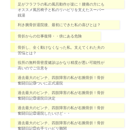
足がフラフラの私の風呂動作が楽に！腰痛の方にも
オススメ風呂椅子と私のリハビリを支えたスーパー
銭湯
利き腕骨折退院後、最初にできた私の喜びとは？
骨折からの仕事復帰・・傍にある危険
骨折し、全く動けなくなった私。支えてくれた夫の
苦悩とは？
役所の無料骨密度健診はかなり精度が悪い可能性が
高いのでご注意を
過去最大のピンチ、四肢障害の私が右腕骨折！骨折
奮闘日記㉔ついに正式退院
過去最大のピンチ、四肢障害の私が右腕骨折！骨折
奮闘日記㉓退院日決定
過去最大のピンチ、四肢障害の私が右腕骨折！骨折
奮闘日記㉒退院したいけど・・
過去最大のピンチ、四肢障害の私が右腕骨折！骨折
奮闘日記㉑右手リハビリ難関