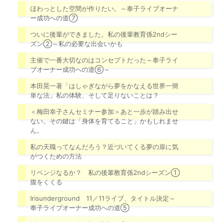
ほわっとした空間が作りたい。～奉子ライブオーナ
ー成功への道⑦
ついに後輩ができました。私の後輩教育係2ndシー
ズン②～私の必要な出会いかも
主催で一番大切なのはコンセプトだった～奉子ライ
ブオーナー成功への道⑥～
本田晃一著「はしゃぎながら夢をかなえる世界一簡
単な法」私の体験、そして足りないことは？
＜梅田幸子さんセミナー参加＞あと一歩が踏み出せ
ない。その鍵は「身体を育てること」かもしれませ
ん。
私の天職ってなんだろう？近づいてくる夢の扉に気
がつくための方法
リベンジなるか？ 私の後輩教育係2ndシーズン①
腹をくくる
Irisunderground 11／11ライブ、タイトル決定～
奉子ライブオーナー成功への道⑤