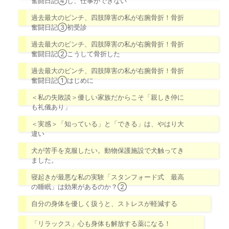
奮闘日記④し、仕事ができない
過去最大のピンチ、四肢障害の私が右腕骨折！骨折
奮闘日記③初受診
過去最大のピンチ、四肢障害の私が右腕骨折！骨折
奮闘日記②こうして骨折した
過去最大のピンチ、四肢障害の私が右腕骨折！骨折
奮闘日記①はじめに
＜私の失敗談＞優しい家族だからこそ「親しき仲に
も礼儀あり」
＜実感＞「知っている」と「できる」は、やはり大
違い
犬が苦手を克服したい。動物保護施設で犬触ってき
ました。
寝起きが最悪な私の実験「スタンフォード式 最高
の睡眠」は効果があるのか？②
自分の身体を優しく扱うと、ストレスが軽減する
「リラックス」心も身体も解放する薬になる！