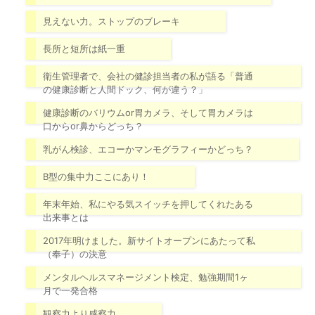
見えない力。ストップのブレーキ
長所と短所は紙一重
衛生管理者で、会社の健診担当者の私が語る「普通
の健康診断と人間ドック、何が違う？」
健康診断のバリウムor胃カメラ、そして胃カメラは
口からor鼻からどっち？
乳がん検診、エコーかマンモグラフィーかどっち？
B型の集中力ここにあり！
年末年始、私にやる気スイッチを押してくれたある
出来事とは
2017年明けました。新サイトオープンにあたって私
（奉子）の決意
メンタルヘルスマネージメント検定、勉強期間1ヶ
月で一発合格
観察力より感察力