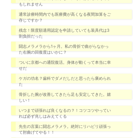
もしれません
通常診療時間内でも医療費が高くなる夜間加算をご
存じですか？
残念！限度額適用認定を申請していても装具代は3
割負担だった
闘志メラメラから1ヶ月。私の骨折で曲がらなかっ
た右腕の回復度はいかに？
ついに京都への通院復活。身体が動くって本当に幸
せだ
ケガの功名？歯科でダメだしだと思ったら褒められ
た
骨折した腕が改善してきたら足も安定してきた。嬉
しい！
いつまで頑張れば良くなるの？！コツコツやってい
れば必ず兆しはみえてくる
先生の言葉に闘志メラメラ。絶対にリハビリ頑張っ
て肘曲げてやる！！