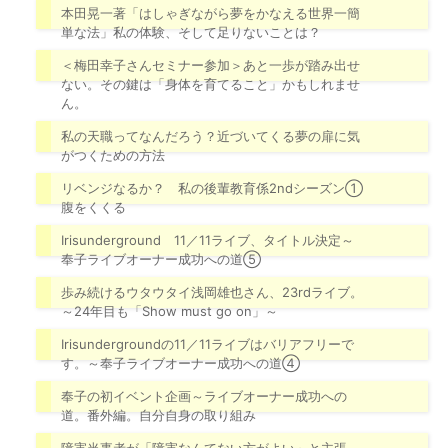
本田晃一著「はしゃぎながら夢をかなえる世界一簡
単な法」私の体験、そして足りないことは？
＜梅田幸子さんセミナー参加＞あと一歩が踏み出せ
ない。その鍵は「身体を育てること」かもしれませ
ん。
私の天職ってなんだろう？近づいてくる夢の扉に気
がつくための方法
リベンジなるか？ 私の後輩教育係2ndシーズン①
腹をくくる
Irisunderground 11／11ライブ、タイトル決定～
奉子ライブオーナー成功への道⑤
歩み続けるウタウタイ浅岡雄也さん、23rdライブ。
～24年目も「Show must go on」～
Irisundergroundの11／11ライブはバリアフリーで
す。～奉子ライブオーナー成功への道④
奉子の初イベント企画～ライブオーナー成功への
道。番外編。自分自身の取り組み