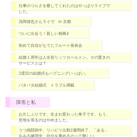
仕事のつらさを癒してくれたのはやっぱりライブで
した。
浅岡雄也さんライヴ in 京都
ついに出会う！新しい相棒♪
初めて自信がもてたフルート発表会
結婚１周年は人生初リッツカールトン。その驚きの
サービスとは？
2度目の結婚式もハプニングいっぱい。
バタバタ結婚式 トラブル満載
障害と私
お久しぶりです。生まれ変わった奉子です。もう、
意地を張るのはやめました。
うつ病闘病中、リハビリ出勤2週間終了、「ある」
をみる練習中。自分を褒めるのって難しい。