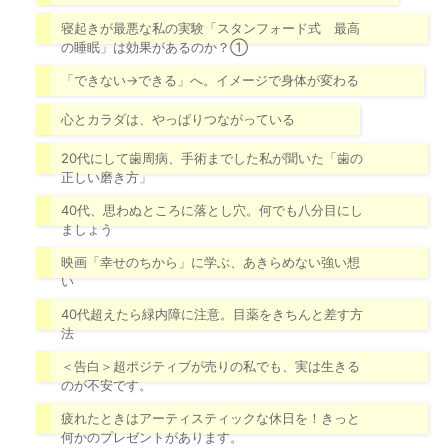
寝起きが最悪な私の実験「スタンフォード式 最高
の睡眠」は効果があるのか？①
「できない→できる」へ。イメージで身体が変わる
心とカラダは、やっぱりつながっている
20代にして歯周病、手術までした私が聞いた「歯の
正しい磨き方」
40代、思わぬところに落とし穴。何でも八分目にし
ましょう
映画「幸せのちから」に学ぶ、あきらめない強い想
い
40代超えたら緑内障に注意。目薬をきちんと差す方
法
＜告白＞超ポジティブが売りの私でも、実は生きる
のが不安です。
疲れたときはアーティスティックな休日を！きっと
何かのプレゼントがあります。