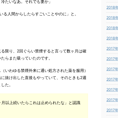
？冷たいなあ。それでも妻か」
2018
ている人間からしたらすごいことやのに」と。
2018
2018
2018
2017
見る限り、2回ぐらい禁煙すると言って数ヶ月は確
いたらまた吸っていたのです。
2017
2017
ス（いわゆる禁煙外来に通い処方された薬を服用）
当に抜け出した直後もやっていて、そのときも2週
2017
ました。
2017
2017
ヶ月以上続いたらこれは止められたな」と認識
2017