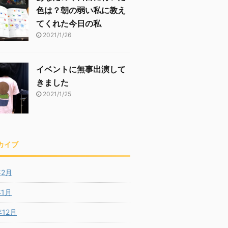
色は？朝の弱い私に教え
てくれた今日の私
2021/1/26
イベントに無事出演して
きました
2021/1/25
カイブ
年2月
年1月
年12月