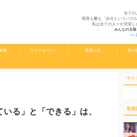
全ての
障害も鬱も「自分というパズ
私は全ての人々が充実し
みんなの太陽
>>
来事
カラーセラピー
障害と私
私の
サイ
新着
ている」と「できる」は、