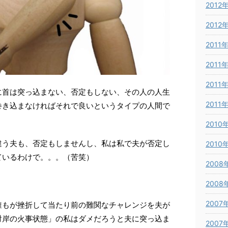
2012
2012
2011
2011
2011
に首は突っ込まない、否定もしない、その人の人生
2011
巻き込まなければそれで良いというタイプの人間で
2010
違う夫も、否定もしませんし、私は私で夫が否定し
2010
ているわけで。。。（苦笑）
2008
2008
2007
誰もが挫折して当たり前の難関なチャレンジを夫が
対岸の火事状態」の私はダメだろうと夫に突っ込ま
2007