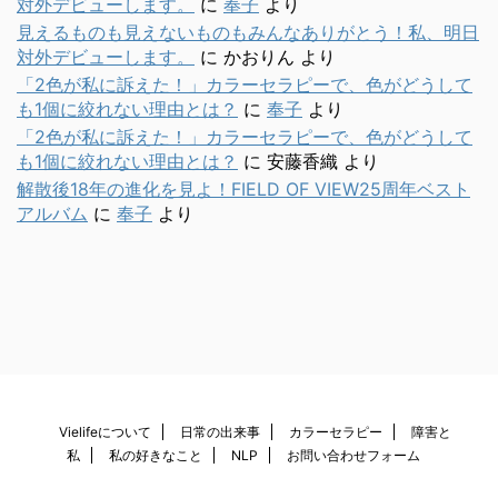
対外デビューします。
に
奉子
より
見えるものも見えないものもみんなありがとう！私、明日
対外デビューします。
に
かおりん
より
「2色が私に訴えた！」カラーセラピーで、色がどうして
も1個に絞れない理由とは？
に
奉子
より
「2色が私に訴えた！」カラーセラピーで、色がどうして
も1個に絞れない理由とは？
に
安藤香織
より
解散後18年の進化を見よ！FIELD OF VIEW25周年ベスト
アルバム
に
奉子
より
Vielifeについて
日常の出来事
カラーセラピー
障害と
私
私の好きなこと
NLP
お問い合わせフォーム