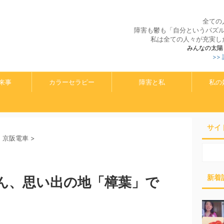
全ての
障害も鬱も「自分というパズ
私は全ての人々が充実し
みんなの太陽
>>
来事
カラーセラピー
障害と私
私の
サイ
京阪電車
>
新着
ん、思い出の地「樟葉」で