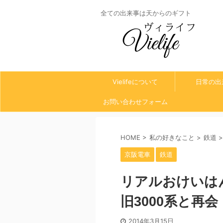
全ての出来事は天からのギフト
Vielifeについて
日常の出
お問い合わせフォーム
HOME
>
私の好きなこと
>
鉄道
>
京阪電車
鉄道
リアルおけいは
旧3000系と再会
2014年3月15日