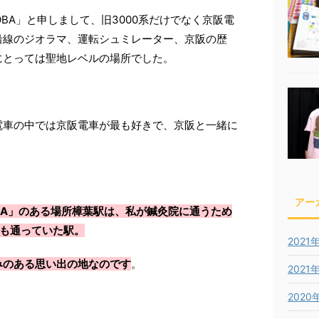
ROBA」と申しまして、旧3000系だけでなく京阪電
沿線のジオラマ、運転シュミレーター、京阪の歴
にとっては聖地レベルの場所でした。
電車の中では京阪電車が最も好きで、京阪と一緒に
アー
ROBA」のある場所樟葉駅は、私が鍼灸院に通うため
度も通っていた駅。
2021
みのある思い出の地なのです
。
2021
2020