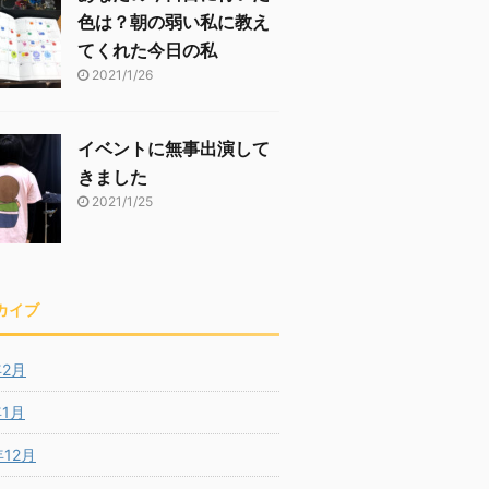
色は？朝の弱い私に教え
てくれた今日の私
2021/1/26
イベントに無事出演して
きました
2021/1/25
カイブ
年2月
年1月
年12月