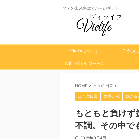
全ての出来事は天からのギフト
Vielifeについて
日常の出
お問い合わせフォーム
HOME
>
日々の日常
>
日々の日常
障害と私
好きな
もともと負けず
不調。その中で
2018年9月4日