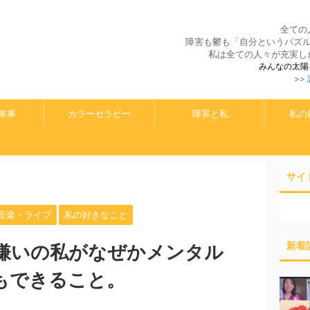
全ての
障害も鬱も「自分というパズ
私は全ての人々が充実し
みんなの太陽
>>
来事
カラーセラピー
障害と私
私の
サイ
音楽・ライブ
私の好きなこと
新着
嫌いの私がなぜかメンタル
もできること。