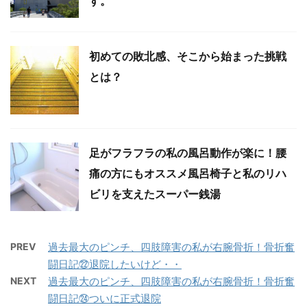
す。
初めての敗北感、そこから始まった挑戦
とは？
足がフラフラの私の風呂動作が楽に！腰
痛の方にもオススメ風呂椅子と私のリハ
ビリを支えたスーパー銭湯
PREV
過去最大のピンチ、四肢障害の私が右腕骨折！骨折奮
闘日記㉒退院したいけど・・
NEXT
過去最大のピンチ、四肢障害の私が右腕骨折！骨折奮
闘日記㉔ついに正式退院