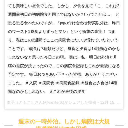
ても美味しい昼食でした。 しかし、夕食を見て「こ、これは2
週間前初日の初病院食と同じではないか？! ってことは…」 と
恐る恐る食べたのですが、『肉の付け合わせ野菜以外は、昨日
のワースト1昼食よりずっとマシ』という衝撃の事実！ つま
り、私はこの2週間でここの病院食にだいぶ慣れていたという
ことです。 朝食は7種類だけど、昼食と夕食は14種類なのかも
しれないなと思った今日この頃。 実は、私、明日の外泊と月
曜の退院が決まったので、この病院食記録もこれが最後になる
予定です。 毎日おつきあい下さった皆様、ありがとうござい
ました。 ＃入院 ＃病院食 ＃病院食記録 ＃昼食と夕食は14種
類なのかもしれない。 ＃これが最後の夕食
奉子（ともこ）
さん(@vielife.tk)がシェアした投稿 -
12月 15, 2017 at 1:42午前 PST
週末の一時外泊。しかし病院は大規