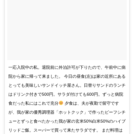
一応入院中の私。退院前に外泊許可が下りたので、午前中に病
院から家に帰って来ました。 今日の昼食(左)は家の近所にある
とっても美味しいサンドイッチ屋さん。日替りサンドのランチ
はドリンク付きで500円。サラダ付けても600円。ずっと病院
食だった私にはこれで充分
夕食は、夫が夜勤で留守です
が、我が家の優秀調理器「ホットクック」で作ったビーフシチ
ューとずっと食べたかった我が家の玄米50%白米50%のハイブ
リッドご飯。スーパーで買って来たサラダです。 まだ料理は