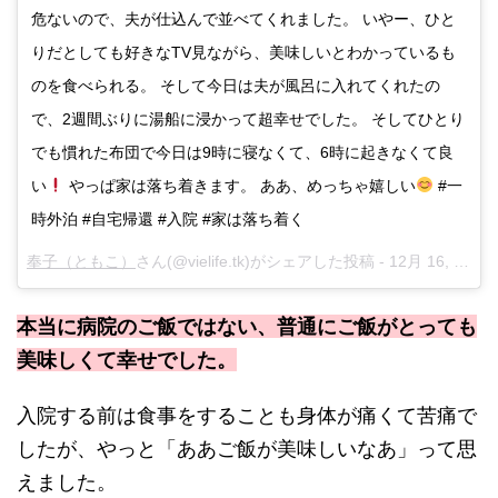
危ないので、夫が仕込んで並べてくれました。 いやー、ひと
りだとしても好きなTV見ながら、美味しいとわかっているも
のを食べられる。 そして今日は夫が風呂に入れてくれたの
で、2週間ぶりに湯船に浸かって超幸せでした。 そしてひとり
でも慣れた布団で今日は9時に寝なくて、6時に起きなくて良
い
やっぱ家は落ち着きます。 ああ、めっちゃ嬉しい
#一
時外泊 #自宅帰還 #入院 #家は落ち着く
奉子（ともこ）
さん(@vielife.tk)がシェアした投稿 -
12月 16, 2017 at 2:17午前 PST
本当に病院のご飯ではない、普通にご飯がとっても
美味しくて幸せでした。
入院する前は食事をすることも身体が痛くて苦痛で
したが、やっと「ああご飯が美味しいなあ」って思
えました。