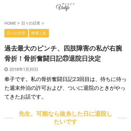
HOME
>
日々の日常
>
日々の日常
障害と私
過去最大のピンチ、四肢障害の私が右腕
骨折！骨折奮闘日記㉓退院日決定
2018年1月20日
奉子です。私の骨折奮闘日記23回目は、待ちに待っ
た週末外泊の許可および、ついに退院のときがやっ
てきたお話です。
先生、可能なら抜糸した日に退院し
たいです