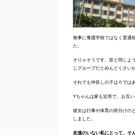
無事に養護学校ではなく普通
た。
そりゃそうです。皆と同じよ
じグループだとめんどくさい
それでも仲良しの子は０では
Yちゃんは家も近所で、お互
彼女は行事や体育の班分けの
しました。
友達のいない私にとって、そ