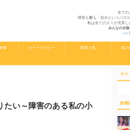
全ての
障害も鬱も「自分というパズ
私は全ての人々が充実し
みんなの太陽
>>
来事
カラーセラピー
障害と私
私の
サイ
新着
りたい～障害のある私の小