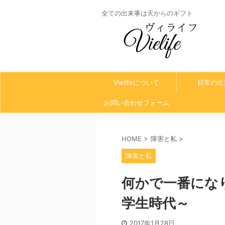
全ての出来事は天からのギフト
Vielifeについて
日常の出
お問い合わせフォーム
HOME
>
障害と私
>
障害と私
何かで一番にな
学生時代～
2017年1月28日