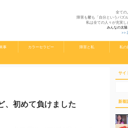
全ての
障害も鬱も「自分というパズ
私は全ての人々が充実し
みんなの太陽
>>
来事
カラーセラピー
障害と私
私の
サイ
新着
ど、初めて負けました