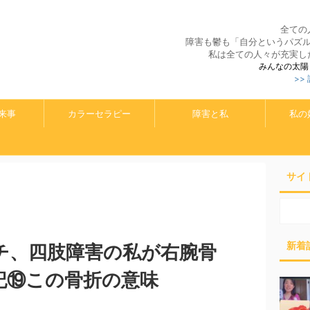
全ての
障害も鬱も「自分というパズ
私は全ての人々が充実し
みんなの太陽
>>
来事
カラーセラピー
障害と私
私の
サイ
新着
チ、四肢障害の私が右腕骨
記⑲この骨折の意味