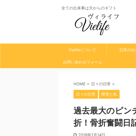
全ての出来事は天からのギフト
Vielifeについて
日常の出
お問い合わせフォーム
HOME
>
日々の日常
>
日々の日常
障害と私
過去最大のピン
折！骨折奮闘日
2018年1月14日