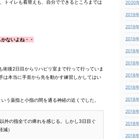
て、トイレも着替えも、自分でできるところまでは
2020
2019
2019
2019
しかないよね・・
2018
2018
も術後2日目からリハビリ室まで行って行っていま
2018
右手は本当に手首から先を動かす練習しかしてはい
2018
2018
という薬指と小指の間を通る神経の近くでした。
2018
指以外の指全ての痺れを感じる。しかし3日目ぐ
2018
軽減）
2018