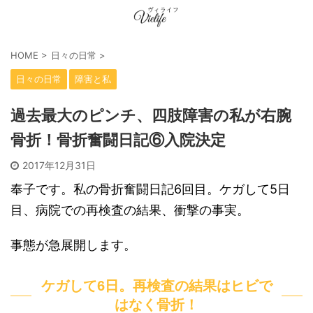
HOME
>
日々の日常
>
日々の日常
障害と私
過去最大のピンチ、四肢障害の私が右腕
骨折！骨折奮闘日記⑥入院決定
2017年12月31日
奉子です。私の骨折奮闘日記6回目。ケガして5日
目、病院での再検査の結果、衝撃の事実。
事態が急展開します。
ケガして6日。再検査の結果はヒビで
はなく骨折！