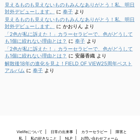
見えるものも見えないものもみんなありがとう！私、明日
対外デビューします。
に
奉子
より
見えるものも見えないものもみんなありがとう！私、明日
対外デビューします。
に
かおりん
より
「2色が私に訴えた！」カラーセラピーで、色がどうして
も1個に絞れない理由とは？
に
奉子
より
「2色が私に訴えた！」カラーセラピーで、色がどうして
も1個に絞れない理由とは？
に
安藤香織
より
解散後18年の進化を見よ！FIELD OF VIEW25周年ベスト
アルバム
に
奉子
より
Vielifeについて
日常の出来事
カラーセラピー
障害と
私
私の好きなこと
NLP
お問い合わせフォーム