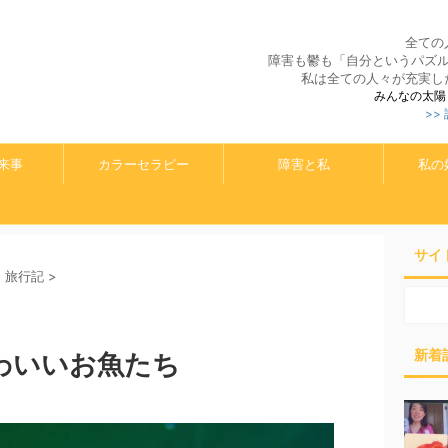
全ての
障害も鬱も「自分というパズ
私は全ての人々が充実し
みんなの太陽
>>
来事
カラーセラピー
障害と私
私の
サイ
旅行記
>
新着
わいいお魚たち