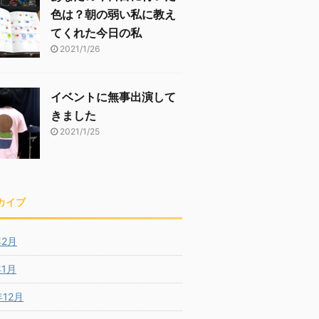
色は？朝の弱い私に教え
てくれた今日の私
2021/1/26
イベントに無事出演して
きました
2021/1/25
カイブ
年2月
年1月
年12月