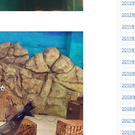
2012
2012
１
2011
2011
2011
2011
2010
2010
2008
2008
2007
2007