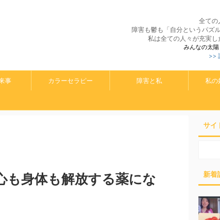
全ての
障害も鬱も「自分というパズ
私は全ての人々が充実し
みんなの太陽
>>
来事
カラーセラピー
障害と私
私の
サイ
新着
心も身体も解放する薬にな