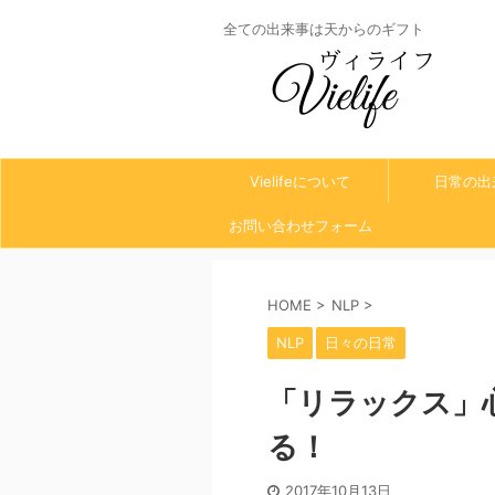
全ての出来事は天からのギフト
Vielifeについて
日常の出
お問い合わせフォーム
HOME
>
NLP
>
NLP
日々の日常
「リラックス」
る！
2017年10月13日